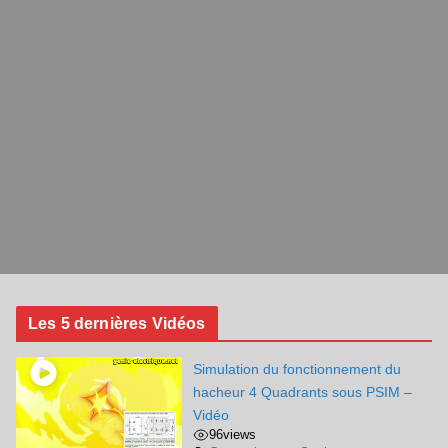
Les 5 dernières Vidéos
Simulation du fonctionnement du
hacheur 4 Quadrants sous PSIM –
Vidéo
96
views